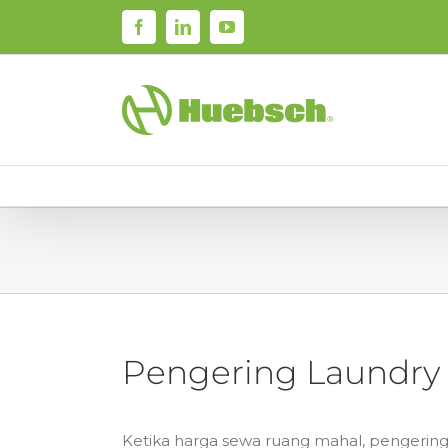
Skip
Facebook
LinkedIn
YouTube
to
content
Pengering Laundry
Ketika harga sewa ruang mahal, pengering