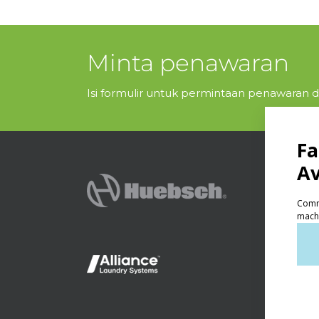
Minta penawaran
Isi formulir untuk permintaan penawaran da
PRODU
Lau
Lau
On-