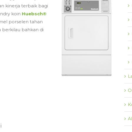
 kinerja terbaik bagi
undry koin
Huebsch®
amel porselen tahan
berkilau bahkan di
L
O
K
A
i