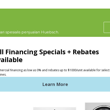
ri spesialis penjualan Huebsch.
K
INVESTOR
ndry Koin
Keuntungan Huebsch
ndry Komersial Ringan
Bersiap Memulai
Premises Laundry
Lokasi, Lokasi, Lokasi