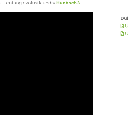
ut tentang evolusi laundry
Huebsch®
.
Du
U
U