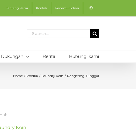
Tentang Kami
Kontak
Penemu Lokasi
Search
for:
Dukungan
Berita
Hubungi kami
Home
Produk
Laundry Koin
Pengering Tunggal
duk
aundry Koin