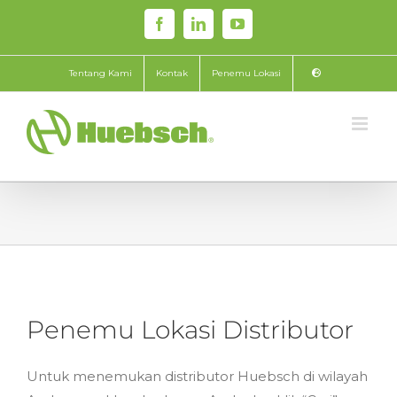
Skip
Facebook
LinkedIn
YouTube
to
content
Tentang Kami
Kontak
Penemu Lokasi
Penemu Lokasi Distributor
Untuk menemukan distributor Huebsch di wilayah