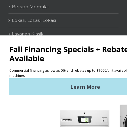
Bersiap Memulai
Lokasi, Lokasi, Lokasi
Layanan Klasik
KONTAK
Penemu Lokasi
Syarat Penggunaan
Kebijakan Privasi
Peta situs