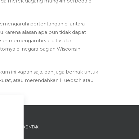
anda merek dagang mungkin berbeda di
 memengaruhi pertentangan di antara
u karena alasan apa pun tidak dapat
akan memengaruhi validitas dan
ntornya di negara bagian Wisconsin,
um ini kapan saja, dan juga berhak untuk
akurat, atau merendahkan Huebsch atau
KONTAK