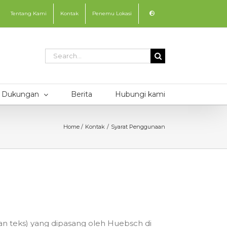
Tentang Kami
Kontak
Penemu Lokasi
Search
for:
Dukungan
Berita
Hubungi kami
Home
Kontak
Syarat Penggunaan
an teks) yang dipasang oleh Huebsch di