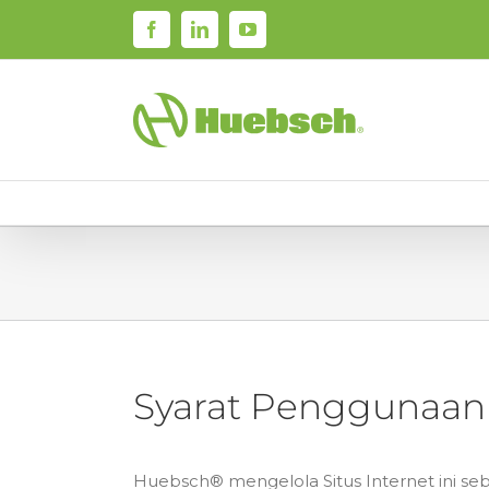
Skip
Facebook
LinkedIn
YouTube
to
content
Syarat Penggunaan
Huebsch® mengelola Situs Internet ini se