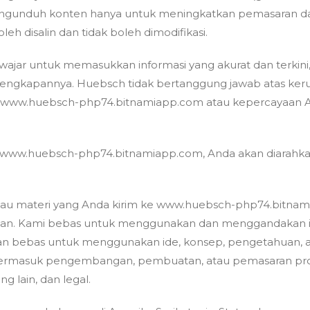
 mengunduh konten hanya untuk meningkatkan pemasaran da
eh disalin dan tidak boleh dimodifikasi.
ar untuk memasukkan informasi yang akurat dan terkini,
engkapannya. Huebsch tidak bertanggung jawab atas kerus
ww.huebsch-php74.bitnamiapp.com atau kepercayaan An
www.huebsch-php74.bitnamiapp.com, Anda akan diarahkan 
 atau materi yang Anda kirim ke www.huebsch-php74.bitna
asiaan. Kami bebas untuk menggunakan dan menggandakan i
kan bebas untuk menggunakan ide, konsep, pengetahuan, a
, termasuk pengembangan, pembuatan, atau pemasaran prod
ng lain, dan legal.