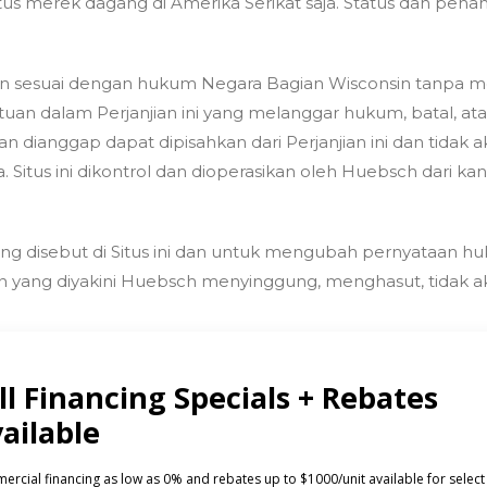
s merek dagang di Amerika Serikat saja. Status dan pen
sirkan sesuai dengan hukum Negara Bagian Wisconsin tanpa
uan dalam Perjanjian ini yang melanggar hukum, batal, ata
n dianggap dapat dipisahkan dari Perjanjian ini dan tidak 
. Situs ini dikontrol dan dioperasikan oleh Huebsch dari ka
 disebut di Situs ini dan untuk mengubah pernyataan huk
un yang diyakini Huebsch menyinggung, menghasut, tidak 
K
INVESTOR