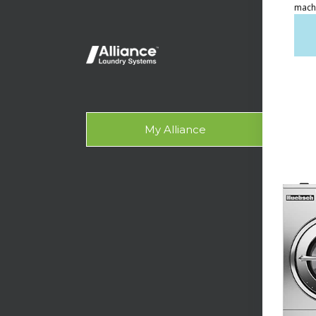
Lau
Lau
On-
Kont
My Alliance
Aks
DUKU
Tech
Des