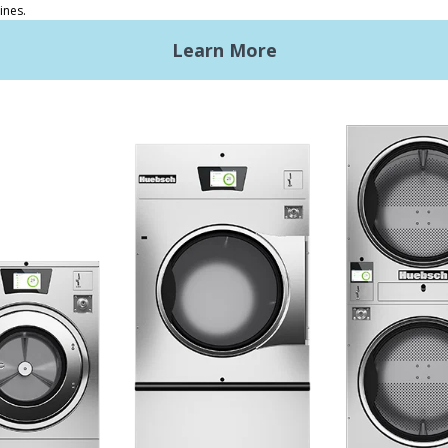
ndry Koin
Keuntungan Huebsch
ndry Komersial Ringan
Bersiap Memulai
Premises Laundry
Lokasi, Lokasi, Lokasi
rol Galaxy
Layanan Klasik
en Desain
NGAN
nical Literature
ain laundry