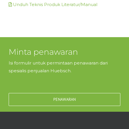
Unduh Teknis Produk Literatur/Manual
Minta penawaran
Isi formulir untuk permintaan penawaran dari
spesialis penjualan Huebsch.
PENAWARAN