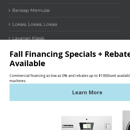
Bersiap Memulai
Lokasi, Lokasi, Lokasi
Layanan Klasik
KONTAK
Penemu Lokasi
Syarat Penggunaan
Kebijakan Privasi
Peta situs