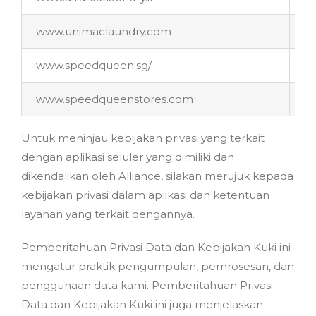
www.unimaclaundry.com
w
www.speedqueen.sg/
w
www.speedqueenstores.com
w
Untuk meninjau kebijakan privasi yang terkait
dengan aplikasi seluler yang dimiliki dan
dikendalikan oleh Alliance, silakan merujuk kepada
kebijakan privasi dalam aplikasi dan ketentuan
layanan yang terkait dengannya.
Pemberitahuan Privasi Data dan Kebijakan Kuki ini
mengatur praktik pengumpulan, pemrosesan, dan
penggunaan data kami. Pemberitahuan Privasi
Data dan Kebijakan Kuki ini juga menjelaskan