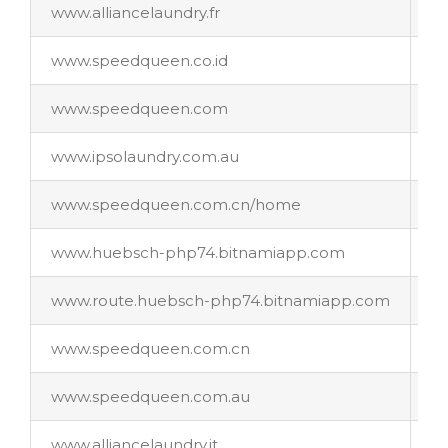
www.alliancelaundry.fr
w
www.speedqueen.co.id
w
www.speedqueen.com
w
www.ipsolaundry.com.au
ww
www.speedqueen.com.cn/home
ww
www.huebsch-php74.bitnamiapp.com
w
www.route.huebsch-php74.bitnamiapp.com
w
www.speedqueen.com.cn
w
www.speedqueen.com.au
ww
www.alliancelaundry.it
w