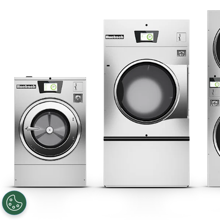
menimbulkan konsekuensi hukum bagi Anda.
Mengapa kami memproses data pribadi
Anda, dan dasar hukum untuk
pemrosesan tersebut
Kami dapat menggunakan data pribadi Anda
untuk tujuan berikut (secara kolektif “Tujuan
Pemrosesan”):
dari Anda atau perwakilan Anda saat
membeli produk Anda, mendaftarkan
produk Anda, mengunjungi Situs-situs Web,
mengaktifkan akun Anda, memesan layanan,
berpartisipasi dalam kampanye kami,
membuat ulasan produk, atau ketika
mengunduh dan menggunakan aplikasi;
dari peritel kami;