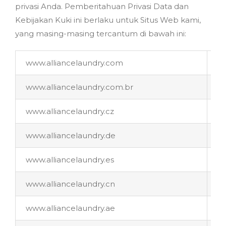
privasi Anda. Pemberitahuan Privasi Data dan
Kebijakan Kuki ini berlaku untuk Situs Web kami,
yang masing-masing tercantum di bawah ini:
www.alliancelaundry.com
w
www.alliancelaundry.com.br
w
www.alliancelaundry.cz
w
www.alliancelaundry.de
w
www.alliancelaundry.es
ww
www.alliancelaundry.cn
w
www.alliancelaundry.ae
w