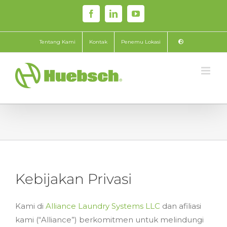
Skip
Facebook
LinkedIn
YouTube
to
content
Tentang Kami
Kontak
Penemu Lokasi
Kebijakan Privasi
Kami di
Alliance Laundry Systems LLC
dan afiliasi
kami (“Alliance”) berkomitmen untuk melindungi