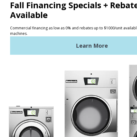
KONTAK
Penemu Lokasi
Syarat Penggunaan
Kebijakan Privasi
Peta situs
BERITA TERBARU
Berita