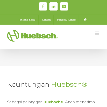
Skip
Facebook
LinkedIn
YouTube
to
content
Tentang Kami
Kontak
Penemu Lokasi
Keuntungan
Huebsch®
Sebagai pelanggan
Huebsch®
, Anda menerima