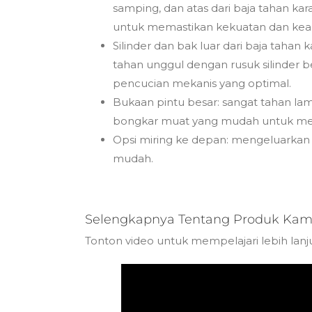
samping, dan atas dari baja tahan kara
untuk memastikan kekuatan dan kea
Silinder dan bak luar dari baja tahan
tahan unggul dengan rusuk silinder b
pencucian mekanis yang optimal.
Bukaan pintu besar: sangat tahan l
bongkar muat yang mudah untuk meni
Opsi miring ke depan: mengeluarkan 
mudah.
Selengkapnya Tentang Produk Kam
Tonton video untuk mempelajari lebih lanj