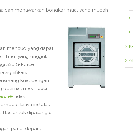
lama dan menawarkan bongkar muat yang mudah
K
atan mencuci yang dapat
n linen yang unggul,
A
ggi 350 G-Force
 signifikan.
ensi yang kuat dengan
 optimal, mesin cuci
bsch®
tidak
embuat biaya instalasi
litas untuk dipasang di
engan panel depan,