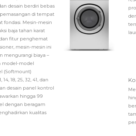
an desain berdiri bebas
pro
k pemasangan di tempat
de
fondasi. Mesin-mesin
ter
ksi baja tahan karat
lau
 dan fitur penghemat
sioner, mesin-mesin ini
an mengurangi biaya –
da model-model
el (Softmount)
4, 18, 25, 32, 41, dan
Ko
n desain panel kontrol
Men
awarkan hingga 99
hin
ibel dengan beragam
ber
nghadirkan kualitas
tam
pen