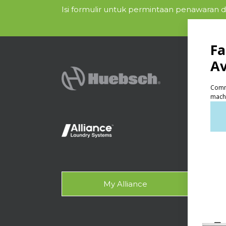
Isi formulir untuk permintaan penawaran da
PRODU
Lau
Lau
On-
Kont
My Alliance
Aks