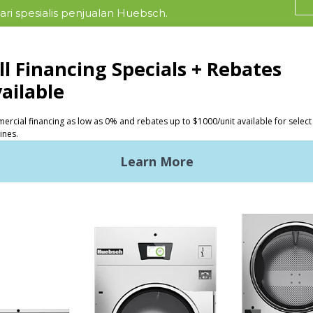
ri spesialis penjualan Huebsch.
K
INVESTOR
ndry Koin
Keuntungan Huebsch
ndry Komersial Ringan
Bersiap Memulai
Premises Laundry
Lokasi, Lokasi, Lokasi
rol Galaxy
Layanan Klasik
en Desain