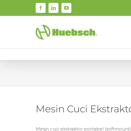
Skip
Facebook
LinkedIn
YouTube
to
content
Mesin Cuci Ekstrakt
Mesin cuci ekstraktor portabel (softmount