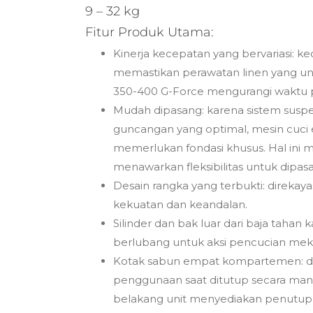
9 – 32 kg
Fitur Produk Utama:
Kinerja kecepatan yang bervariasi: 
memastikan perawatan linen yang un
350-400 G-Force mengurangi waktu pe
Mudah dipasang: karena sistem suspe
guncangan yang optimal, mesin cuci 
memerlukan fondasi khusus. Hal ini m
menawarkan fleksibilitas untuk dipas
Desain rangka yang terbukti: direkay
kekuatan dan keandalan.
Silinder dan bak luar dari baja tahan 
berlubang untuk aksi pencucian meka
Kotak sabun empat kompartemen: d
penggunaan saat ditutup secara manu
belakang unit menyediakan penutup b