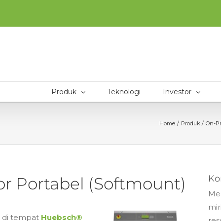
Produk
Teknologi
Investor
Home
Produk
On-Pr
Ko
or Portabel (Softmount)
Men
mir
) di tempat
Huebsch®
res