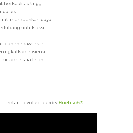
t berkualitas tinggi
ndalan.
 karat: memberikan daya
erlubang untuk aksi
ama dan menawarkan
ngkatkan efisiensi.
cucian secara lebih
i
ut tentang evolusi laundry
Huebsch®
.