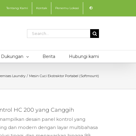
Tentang Kami
Kontak
Penemu Lokasi
Search
for:
Dukungan
Berita
Hubungi kami
emises Laundry
Mesin Cuci Ekstraktor Portabel (Softmount)
ntrol HC 200 yang Canggih
ampilkan desain panel kontrol yang
ing dan modern dengan layar multibahasa
olusi tinggi, dan menawarkan hingga 99