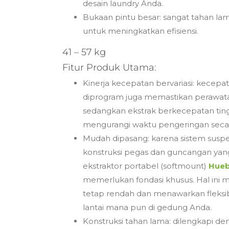
desain laundry Anda.
Bukaan pintu besar: sangat tahan 
untuk meningkatkan efisiensi.
41 – 57 kg
Fitur Produk Utama:
Kinerja kecepatan bervariasi: kecep
diprogram juga memastikan perawata
sedangkan ekstrak berkecepatan tin
mengurangi waktu pengeringan secara
Mudah dipasang: karena sistem susp
konstruksi pegas dan guncangan yang
ekstraktor portabel (softmount)
Hue
memerlukan fondasi khusus. Hal ini m
tetap rendah dan menawarkan fleksibi
lantai mana pun di gedung Anda.
Konstruksi tahan lama: dilengkapi d