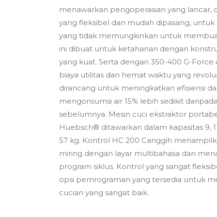
menawarkan pengoperasian yang lancar, d
yang fleksibel dan mudah dipasang, untu
yang tidak memungkinkan untuk membuat 
ini dibuat untuk ketahanan dengan konstru
yang kuat. Serta dengan 350-400 G-Force
biaya utilitas dan hemat waktu yang revolu
dirancang untuk meningkatkan efisiensi d
mengonsumsi air 15% lebih sedikit daripa
sebelumnya. Mesin cuci ekstraktor portab
Huebsch® ditawarkan dalam kapasitas 9, 11, 1
57 kg. Kontrol HC 200 Canggih menampilka
miring dengan layar multibahasa dan men
program siklus. Kontrol yang sangat fleks
opsi pemrograman yang tersedia untuk me
cucian yang sangat baik.