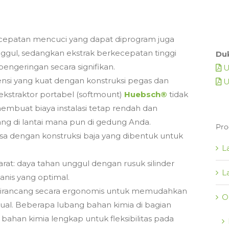
kecepatan mencuci yang dapat diprogram juga
ggul, sedangkan ekstrak berkecepatan tinggi
Du
ngeringan secara signifikan.
U
nsi yang kuat dengan konstruksi pegas dan
U
ekstraktor portabel (softmount)
Huebsch®
tidak
embuat biaya instalasi tetap rendah dan
ang di lantai mana pun di gedung Anda.
Pro
asa dengan konstruksi baja yang dibentuk untuk
L
karat: daya tahan unggul dengan rusuk silinder
L
nis yang optimal.
irancang secara ergonomis untuk memudahkan
O
al. Beberapa lubang bahan kimia di bagian
ahan kimia lengkap untuk fleksibilitas pada