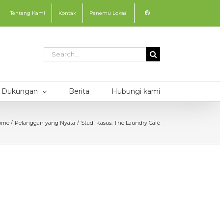
Tentang Kami
Kontak
Penemu Lokasi
Search
for:
Dukungan
Berita
Hubungi kami
ome
Pelanggan yang Nyata
Studi Kasus: The Laundry Café