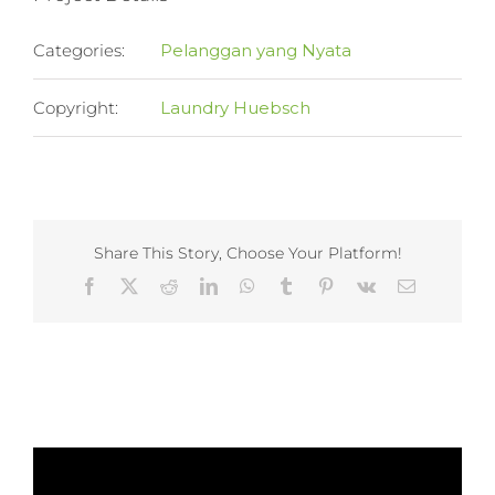
Categories:
Pelanggan yang Nyata
Copyright:
Laundry Huebsch
Share This Story, Choose Your Platform!
Facebook
X
Reddit
LinkedIn
WhatsApp
Tumblr
Pinterest
Vk
Email
Related Projects