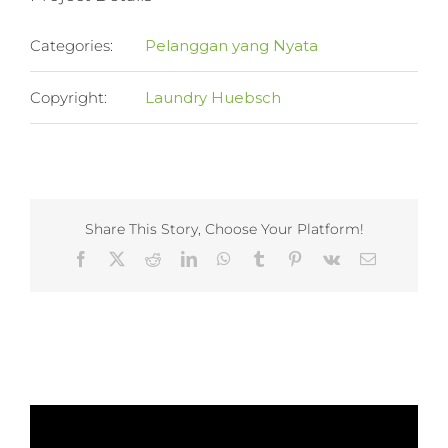
Categories:
Pelanggan yang Nyata
Copyright:
Laundry Huebsch
Share This Story, Choose Your Platform!
Facebook
X
Reddit
LinkedIn
WhatsApp
Tumblr
Pinterest
Vk
Email
Related Projects