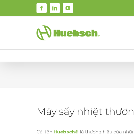
Skip
Facebook
LinkedIn
YouTube
to
content
Máy sấy nhiệt thươ
Cái tên
Huebsch®
là thương hiệu của nhữn