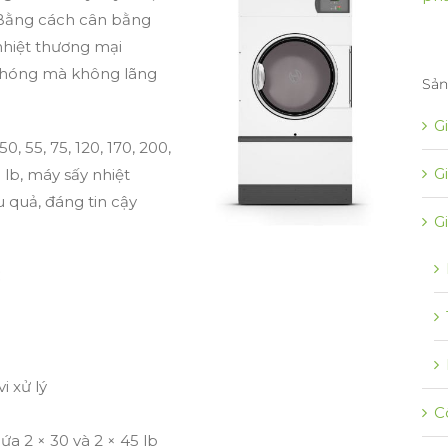
 Bằng cách cân bằng
nhiệt thương mại
chóng mà không lãng
Sả
G
0, 55, 75, 120, 170, 200,
G
lb, máy sấy nhiệt
 quả, đáng tin cậy
Gi
:
i xử lý
C
a 2 × 30 và 2 × 45 lb