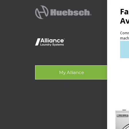
SẢN P
Giặt
Giặt
nhẹ
Giặt
My Alliance
Côn
Con
Điể
HỖ TR