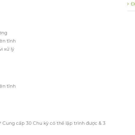
Đ
ượng
ên tĩnh
i xử lý
ên tĩnh
™ Cung cấp 30 Chu kỳ có thể lập trình được & 3