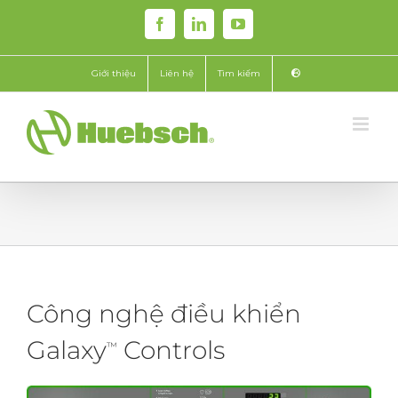
Skip
Facebook
LinkedIn
YouTube
to
content
Giới thiệu
Liên hệ
Tìm kiếm
Công nghệ điều khiển
Galaxy
Controls
™