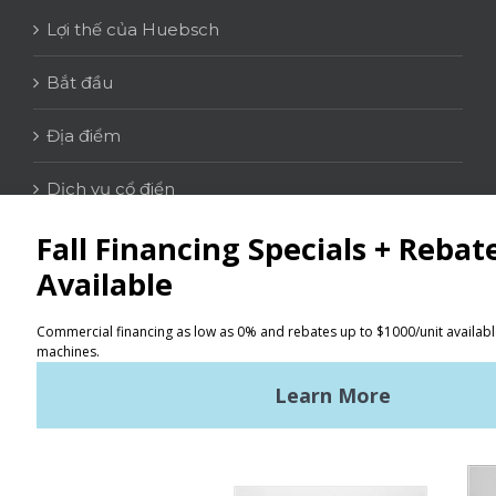
Lợi thế của Huebsch
Bắt đầu
Địa điểm
Dịch vụ cổ điển
LIÊN HỆ
Tìm kiếm
Điều khoản sử dụng
Chính sách bảo mật