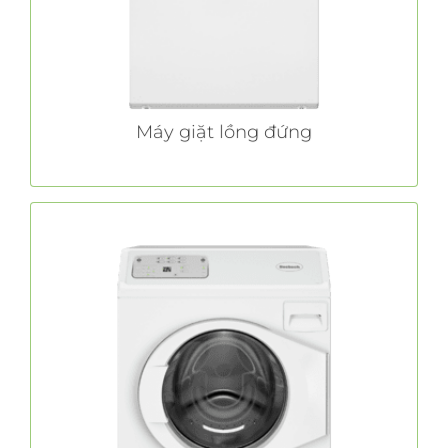
TÌM HIỂU THÊM
Máy giặt lồng đứng
Máy giặt lồng ngang
bổ sung hiệu quả vô song cho
Huebsch®
chất lượng và độ bền hàng đầu trong ngành
với các tính năng tiết kiệm năng lượng và
giảm lượng nước tân tiến.