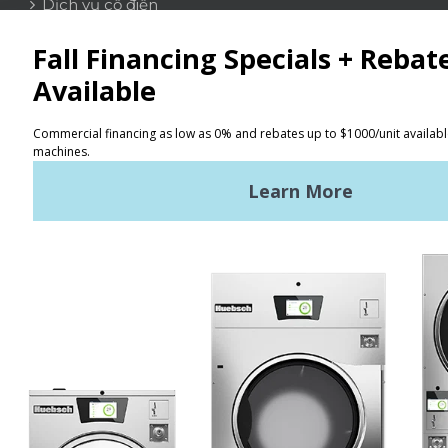
Dịch vụ cổ điển
LIÊN HỆ
Tìm kiếm
Điều khoản sử dụng
Chính sách bảo mật
Sơ đồ trang web
TIN TỨC MỚI NHẤT
Tin tức