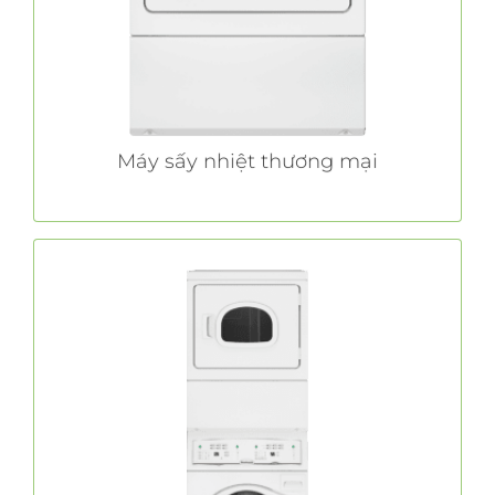
hoạt động hàng ngày thay vì công việc giặt là.
TÌM HIỂU THÊM
Máy sấy nhiệt thương mại
Máy giặt/máy sấy xếp chồng lên nhau
thương mại
Máy giặt/máy sấy xếp chồng lên nhau thương
rất dễ lắp đặt và cung cấp tất
Huebsch®
mại
cả các tính năng cải tiến của chiếc máy tiêu
chuẩn, trong khi chỉ chiếm một nửa diện tích