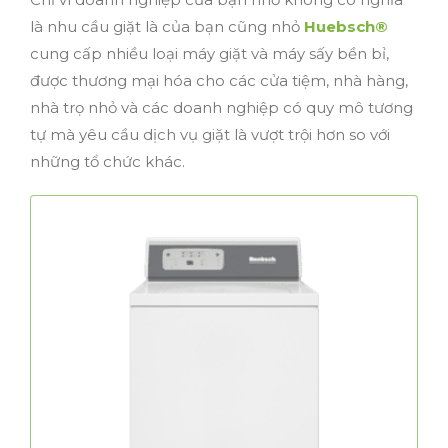
là nhu cầu giặt là của bạn cũng nhỏ
Huebsch®
cung cấp nhiều loại máy giặt và máy sấy bền bỉ,
được thương mại hóa cho các cửa tiệm, nhà hàng,
nhà trọ nhỏ và các doanh nghiệp có quy mô tương
tự mà yêu cầu dịch vụ giặt là vượt trội hơn so với
những tổ chức khác.
Máy giặt lồng đứng
Sự kết hợp hoàn hảo giữa hiệu suất và độ tin
cậy, máy giặt lồng đứng được thương mại hóa
mang lại kết quả không thể sánh
Huebsch®
được và có thiết kế chắc chắn, được tin cậy
trong nhiều thập kỷ.