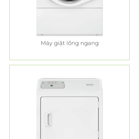
TÌM HIỂU THÊM
Máy giặt lồng ngang
Máy sấy nhiệt thương mại
Với các tính năng như công suất cực lớn và
bộ lọc xơ vải đơn giản, máy sấy thương mại
cho phép bạn tập trung vào các
Huebsch®