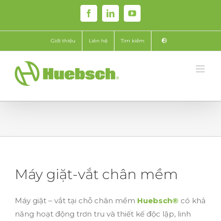
Skip
Facebook
LinkedIn
YouTube
to
content
Giới thiệu
Liên hệ
Tìm kiếm
Máy giặt-vắt chân mềm
Máy giặt – vắt tại chỗ chân mềm
Huebsch®
có khả
năng hoạt động trơn tru và thiết kế độc lập, linh