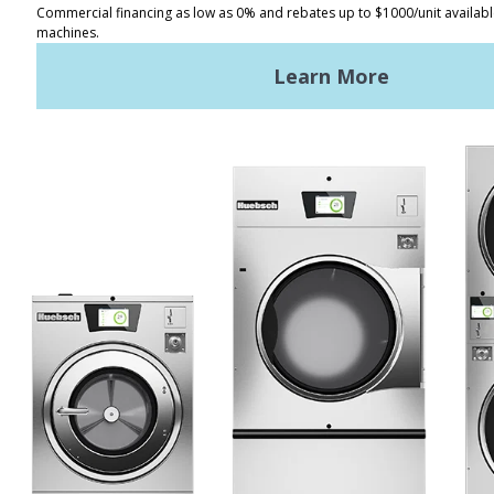
Tìm kiếm
Điều khoản sử dụng
Chính sách bảo mật
Sơ đồ trang web
TIN TỨC MỚI NHẤT
Tin tức