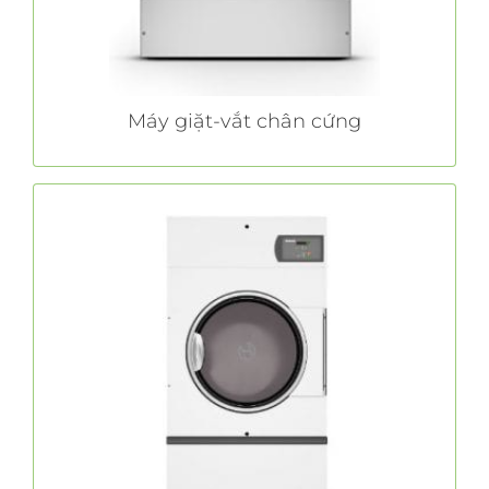
TÌM HIỂU THÊM
Máy giặt-vắt chân cứng
Máy sấy nhiệt thương mại
là thương hiệu của những
Huebsch®
Cái tên
chiếc máy sấy nhiệt thương mại hiệu suất
hàng đầu. Bằng cách cân bằng dòng không
khí và nhiệt đầu vào, máy sấy nhiệt thương
giúp vắt khô một cách nhanh
Huebsch®
mại
chóng mà không lãng phí năng lượng.