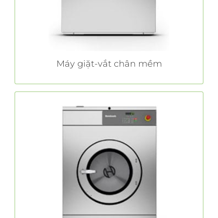
TÌM HIỂU THÊM
Máy giặt-vắt chân mềm
Máy giặt-vắt chân cứng
Với công nghệ eBoost™ mang tính đột phá,
Hardmount có tốc
Huebsch®
máy giặt – vắt
độ vắt 200 G-Force, giảm thời gian vắt khô và
tăng số lượng quần áo được giặt.