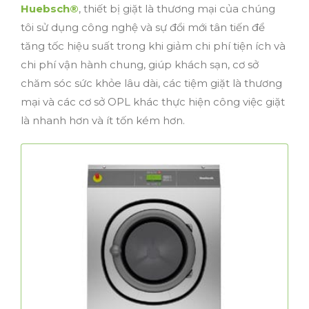
Huebsch®
, thiết bị giặt là thương mại của chúng
tôi sử dụng công nghệ và sự đổi mới tân tiến để
tăng tốc hiệu suất trong khi giảm chi phí tiện ích và
chi phí vận hành chung, giúp khách sạn, cơ sở
chăm sóc sức khỏe lâu dài, các tiệm giặt là thương
mại và các cơ sở OPL khác thực hiện công việc giặt
là nhanh hơn và ít tốn kém hơn.
Máy giặt-vắt chân mềm
Ở các vị trí như tầng hai, nơi mà không phải là
vị trí đặt nền móng nhà thì chiếc máy giặt –
vắt chân mềm cung cấp hiệu suất tuyệt vời
với chi phí lắp đặt thấp.