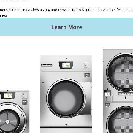
tos
Inversores
andería comercial
La ventaja de Huebsch
ndería comercial ligera
Primeros pasos
ndería industrial
Ubicación, ubicación,
ubicación
troles Galaxy
Servicio clásico
ntos de diseño
cia técnica
umentación técnica
ño de la lavandería