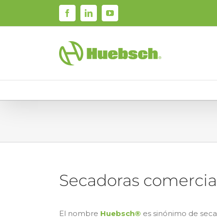
Skip
Facebook
LinkedIn
YouTube
to
content
Secadoras comercia
El nombre
Huebsch®
es sinónimo de seca