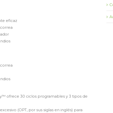
C
A
te eficaz
 correa
sador
endios
 correa
endios
y™ ofrece 30 ciclos programables y 3 tipos de
cesivo (OPT, por sus siglas en inglés) para