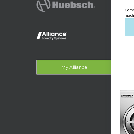
Produc
Lav
Lava
Lava
Con
My Alliance
Ace
Asisten
Doc
Dise