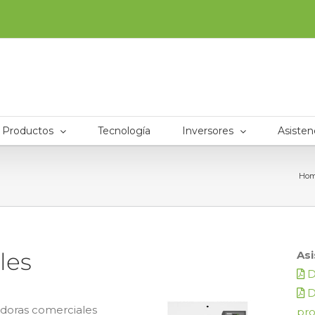
Productos
Tecnología
Inversores
Asisten
Ho
les
Asi
D
D
doras comerciales
pr