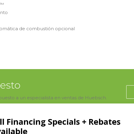
y™
ento
tomática de combustión opcional
uesto
upuesto a un especialista en ventas de Huebsch.