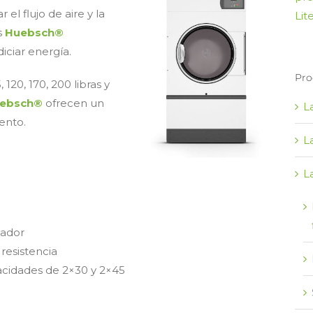
 el flujo de aire y la
Lit
s
Huebsch®
iciar energía.
Pro
120, 170, 200 libras y
ebsch®
ofrecen un
L
ento.
L
L
sador
 resistencia
acidades de 2×30 y 2×45