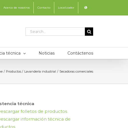
Acerca de nosotros
Contacto
Localizador
Search
for:
cia técnica
Noticias
Contáctenos
me
Productos
Lavandería industrial
Secadoras comerciales
stencia técnica
escargar folletos de productos
escargar información técnica de
oductos