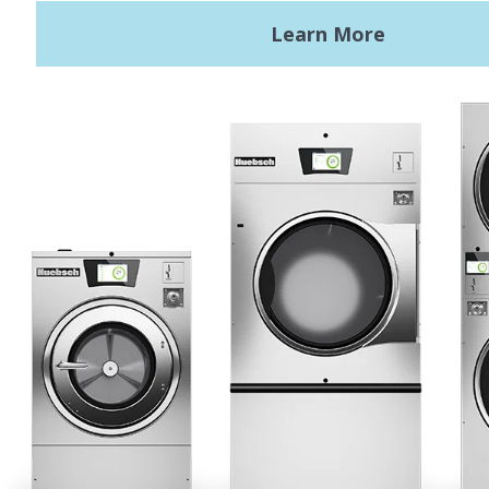
Términos de uso
Políticas de privacidad
Mapa del sitio
Últimas noticias
Noticias
Registered Trademark Alliance Laundry Systems LLC ©2020 All
Rights Reserved