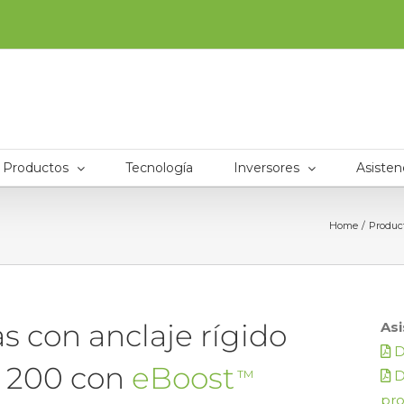
Productos
Tecnología
Inversores
Asisten
Home
Produc
s con anclaje rígido
Asi
D
, 200 con
eBoost
TM
D
pr