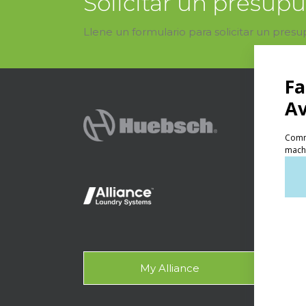
Solicitar un presup
Llene un formulario para solicitar un pres
Produc
Lav
Lava
Lava
Con
My Alliance
Ace