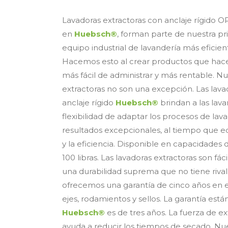
Lavadoras extractoras con anclaje rígido 
en
Huebsch®
, forman parte de nuestra prio
equipo industrial de lavandería más eficient
Hacemos esto al crear productos que hac
más fácil de administrar y más rentable. Nu
extractoras no son una excepción. Las lava
anclaje rígido
Huebsch®
brindan a las lava
flexibilidad de adaptar los procesos de la
resultados excepcionales, al tiempo que eq
y la eficiencia. Disponible en capacidades d
100 libras. Las lavadoras extractoras son fác
una durabilidad suprema que no tiene rival
ofrecemos una garantía de cinco años en est
ejes, rodamientos y sellos. La garantía est
Huebsch®
es de tres años. La fuerza de e
ayuda a reducir los tiempos de secado. Nu