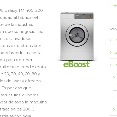
Lit
OPL Galaxy TM 400, 200
ridad al fabricar el
e de la industria.
Pro
en que su negocio sea
estras lavadoras
L
doras extractoras con
L
nderías industriales la
vado para obtener
L
uilibran el rendimiento
e 20, 30, 40, 60, 80 y
iles de usar y ofrecen
. Es por eso que
ructuras, cilindros,
ándar de toda la máquina
xtracción de 200 G
estra tecnología