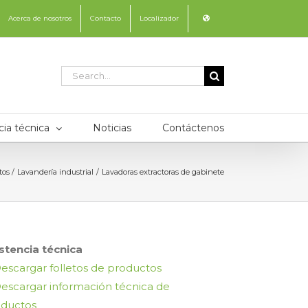
Acerca de nosotros
Contacto
Localizador
Search
for:
cia técnica
Noticias
Contáctenos
tos
Lavandería industrial
Lavadoras extractoras de gabinete
stencia técnica
escargar folletos de productos
escargar información técnica de
oductos