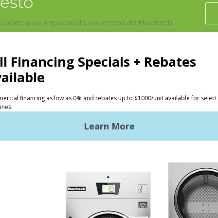
uesto
upuesto a un especialista en ventas de Huebsch.
tos
Inversores
andería comercial
La ventaja de Huebsch
ndería comercial ligera
Primeros pasos
ndería industrial
Ubicación, ubicación,
ubicación
troles Galaxy
Servicio clásico
ntos de diseño