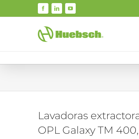
Skip
Facebook
LinkedIn
YouTube
to
content
Lavadoras extractora
OPL Galaxy TM 400