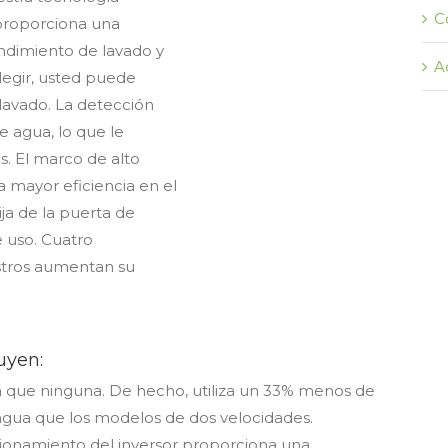
C
proporciona una
ndimiento de lavado y
A
legir, usted puede
avado. La detección
e agua, lo que le
s. El marco de alto
 mayor eficiencia en el
a de la puerta de
 uso. Cuatro
stros aumentan su
uyen:
a que ninguna. De hecho, utiliza un 33% menos de
agua que los modelos de dos velocidades.
ionamiento del inversor proporciona una