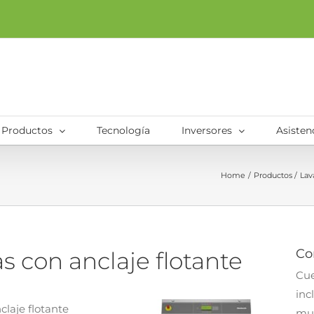
Productos
Tecnología
Inversores
Asisten
Home
Productos
Lav
Co
s con anclaje flotante
Cue
inc
claje flotante
mul