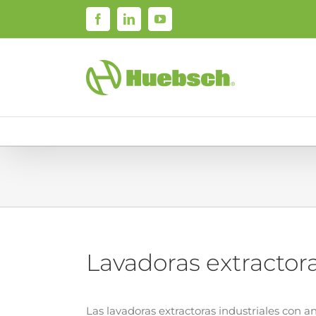
Skip
Facebook
LinkedIn
YouTube
to
content
Lavadoras extractora
Las lavadoras extractoras industriales con an