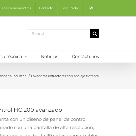
Acerca de nosotros
Contacto
Localizador
Search
for:
cia técnica
Noticias
Contáctenos
andería industrial
Lavadoras extractoras con anclaje flotante
ntrol HC 200 avanzado
nta con un diseño de panel de control
linado con una pantalla de alta resolución,
tilingüe y con hasta 99 ciclos programables.