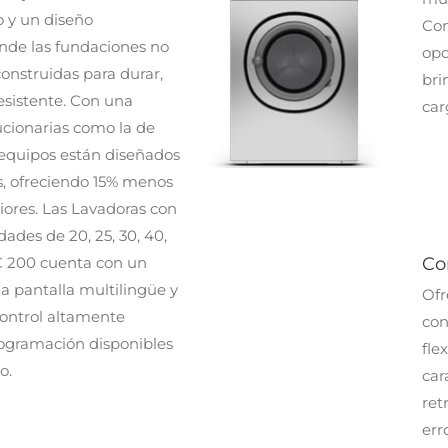
 y un diseño
Con
donde las fundaciones no
opc
onstruidas para durar,
bri
esistente. Con una
car
ucionarias como la de
s equipos están diseñados
os, ofreciendo 15% menos
ores. Las Lavadoras con
dades de 20, 25, 30, 40,
 HC 200 cuenta con un
Co
na pantalla multilingüe y
Ofr
control altamente
con
rogramación disponibles
fle
o.
car
ret
err