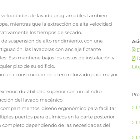
as velocidades de lavado programables también
opa, mientras que la extracción de alta velocidad
icativamente los tiempos de secado.
as de suspensión de alto rendimiento, con una
Asi
iguación, las lavadoras con anclaje flotante
D
es. Eso mantiene bajos los costos de instalación y
D
quier piso de su edificio.
Lit
n una construcción de acero reforzado para mayor
xterior: durabilidad superior con un cilindro
Pro
acción del lavado mecánico.
L
 compartimentos: diseño ergonómico para facilitar
iples puertos para químicos en la parte posterior
L
o completo dependiendo de las necesidades del
L