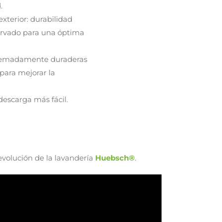
.
xterior: durabilidad
nervado para una óptima
xtremadamente duraderas
 para mejorar la
descarga más fácil.
evolución de la lavandería
Huebsch®
.