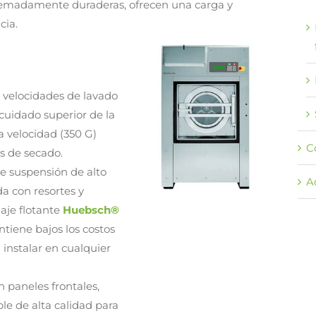
tremadamente duraderas, ofrecen una carga y
cia.
s velocidades de lavado
uidado superior de la
a velocidad (350 G)
C
s de secado.
de suspensión de alto
A
a con resortes y
aje flotante
Huebsch®
tiene bajos los costos
a instalar en cualquier
 paneles frontales,
ble de alta calidad para