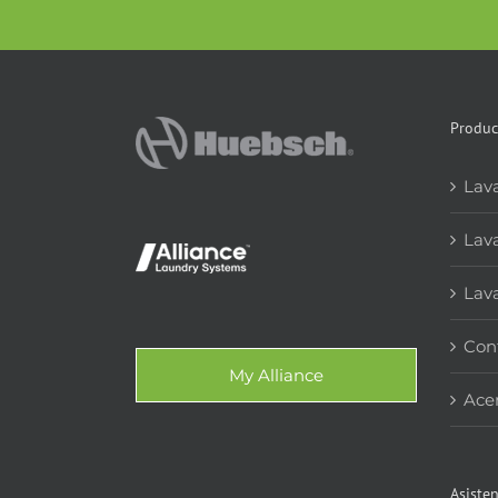
Produc
Lav
Lava
Lava
Cont
My Alliance
Ace
Asisten