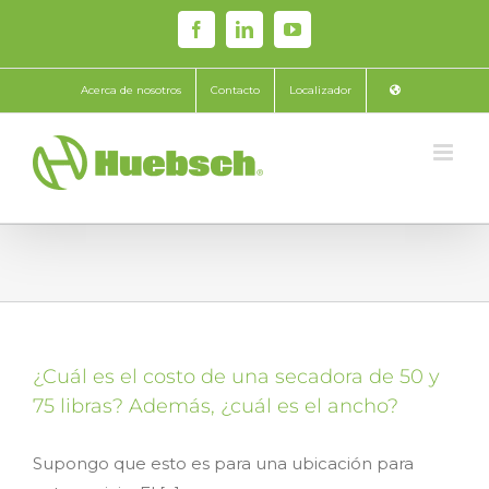
Skip
Facebook
LinkedIn
YouTube
to
content
Acerca de nosotros
Contacto
Localizador
¿Cuál es el costo de una secadora de 50 y
75 libras? Además, ¿cuál es el ancho?
Supongo que esto es para una ubicación para