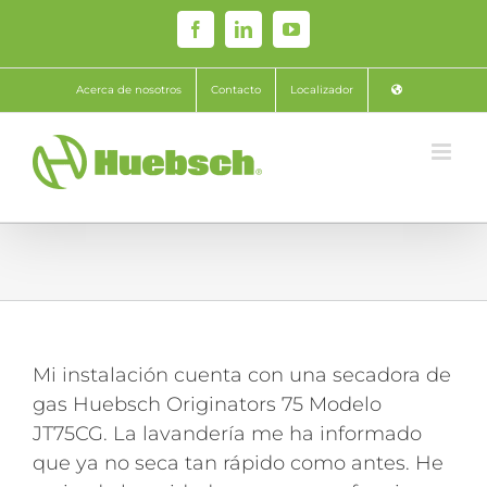
Skip
Facebook
LinkedIn
YouTube
to
content
Acerca de nosotros
Contacto
Localizador
Mi instalación cuenta con una secadora de
gas Huebsch Originators 75 Modelo
JT75CG. La lavandería me ha informado
que ya no seca tan rápido como antes. He