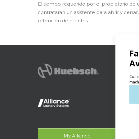
El tiempo requerido por el propietario de 
contratarán un asistente para abrir y cerra
retención de clientes.
Produc
Lav
Lava
Lava
Con
My Alliance