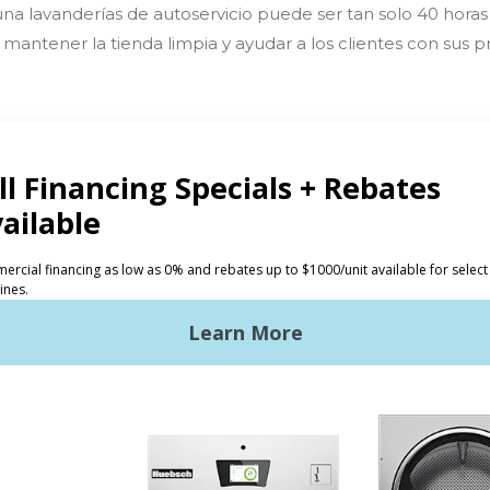
una lavanderías de autoservicio puede ser tan solo 40 hor
r, mantener la tienda limpia y ayudar a los clientes con sus
tos
Inversores
andería comercial
La ventaja de Huebsch
ndería comercial ligera
Primeros pasos
ndería industrial
Ubicación, ubicación,
ubicación
troles Galaxy
Servicio clásico