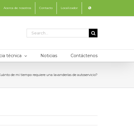
Acerca de nosotros
Contacto
Localizador
Search
for:
cia técnica
Noticias
Contáctenos
uánto de mi tiempo requiere una lavanderías de autoservicio?