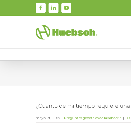
Skip
Facebook
LinkedIn
YouTube
to
content
¿Cuánto de mi tiempo requiere una 
mayo 1st, 2019
|
Preguntas generales de lavandería
|
0 