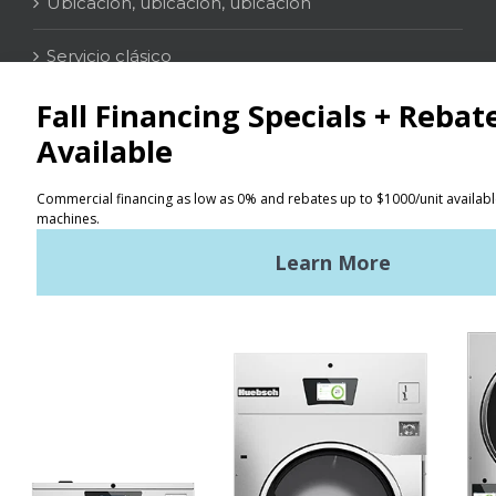
Ubicación, ubicación, ubicación
Servicio clásico
Contacto
Localizador
Términos de uso
Políticas de privacidad
Mapa del sitio
Últimas noticias