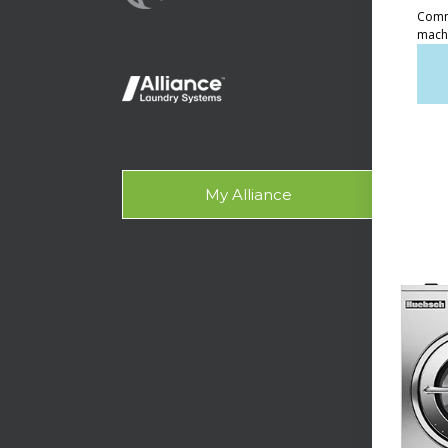
Lau
Lau
On-
Kont
My Alliance
Aks
DUKU
Tech
Des