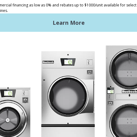
ndry Koin
Keuntungan Huebsch
ndry Komersial Ringan
Bersiap Memulai
Premises Laundry
Lokasi, Lokasi, Lokasi
rol Galaxy
Layanan Klasik
en Desain
NGAN
nical Literature
ain laundry