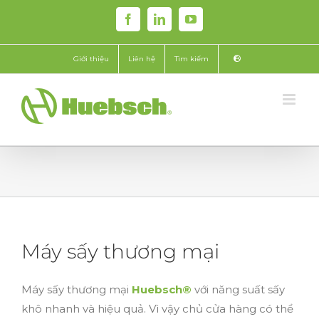
Skip
Facebook
LinkedIn
YouTube
to
content
Giới thiệu
Liên hệ
Tìm kiếm
Máy sấy thương mại
Máy sấy thương mại
Huebsch®
với năng suất sấy
khô nhanh và hiệu quả. Vì vậy chủ cửa hàng có thể