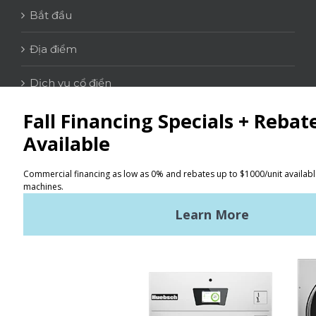
Bắt đầu
Địa điểm
Dịch vụ cổ điển
LIÊN HỆ
Tìm kiếm
Điều khoản sử dụng
Chính sách bảo mật
Sơ đồ trang web