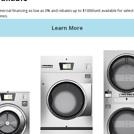
tos
Inversores
andería comercial
La ventaja de Huebsch
ndería comercial ligera
Primeros pasos
ndería industrial
Ubicación, ubicación,
ubicación
troles Galaxy
Servicio clásico
ntos de diseño
cia técnica
umentación técnica
ño de la lavandería