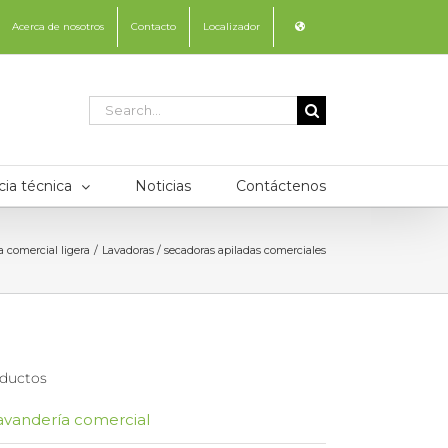
Acerca de nosotros
Contacto
Localizador
Search
for:
cia técnica
Noticias
Contáctenos
 comercial ligera
Lavadoras / secadoras apiladas comerciales
ductos
avandería comercial