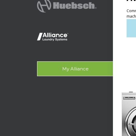
Produc
Lav
Lava
Lava
Con
My Alliance
Ace
Asisten
Doc
Dise