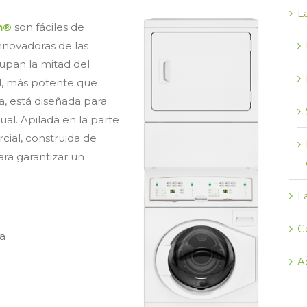
L
h®
son fáciles de
innovadoras de las
upan la mitad del
al, más potente que
, está diseñada para
ual. Apilada en la parte
cial, construida de
ra garantizar un
L
C
ia
A