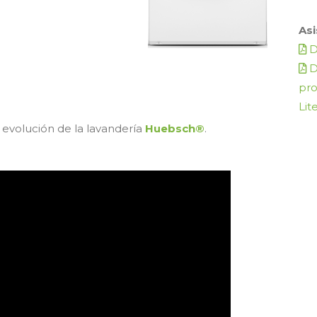
Asi
D
D
pr
Lit
 evolución de la lavandería
Huebsch®
.