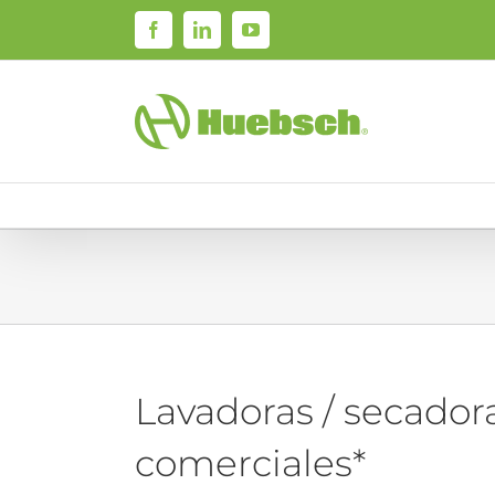
Skip
Facebook
LinkedIn
YouTube
to
content
Lavadoras / secador
comerciales*