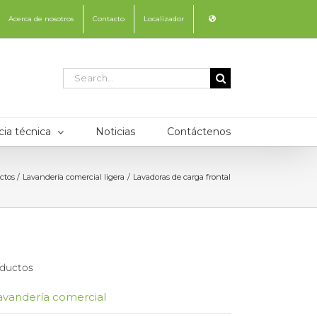
Acerca de nosotros
Contacto
Localizador
Search
for:
cia técnica
Noticias
Contáctenos
ctos
Lavandería comercial ligera
Lavadoras de carga frontal
ductos
avandería comercial