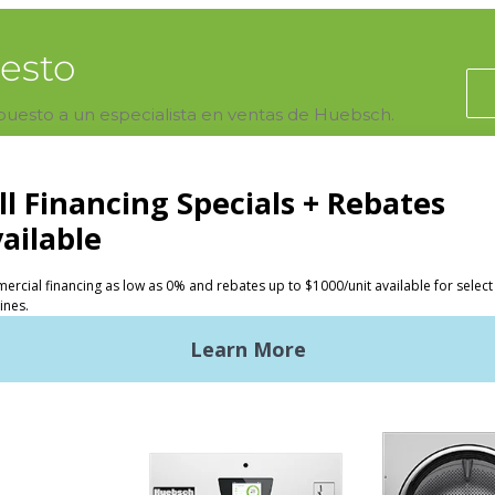
uesto
upuesto a un especialista en ventas de Huebsch.
tos
Inversores
andería comercial
La ventaja de Huebsch
ndería comercial ligera
Primeros pasos
ndería industrial
Ubicación, ubicación,
ubicación
troles Galaxy