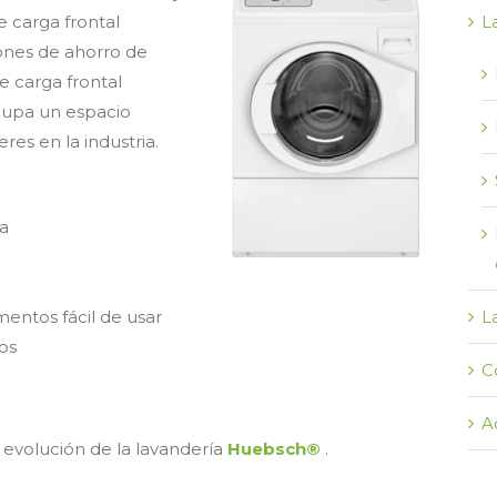
e carga frontal
L
ones de ahorro de
e carga frontal
cupa un espacio
res en la industria.
ia
entos fácil de usar
L
os
C
A
 evolución de la lavandería
Huebsch®
.