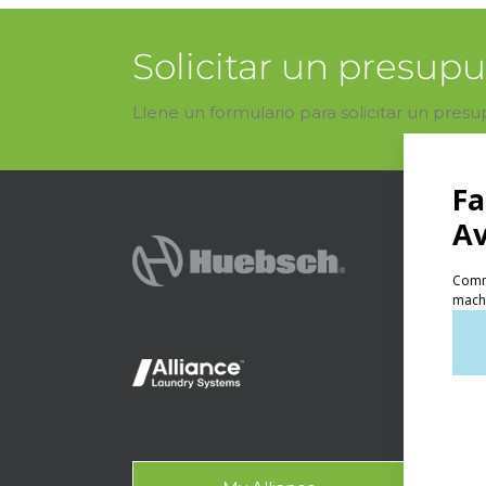
Solicitar un presup
Llene un formulario para solicitar un pres
Produc
Lav
Lava
Lava
Con