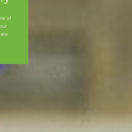
le of
our
eate