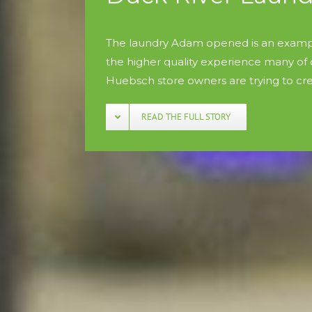
The laundry Adam opened is an examp
the higher quality experience many of 
Huebsch store owners are trying to cr
READ THE FULL STORY