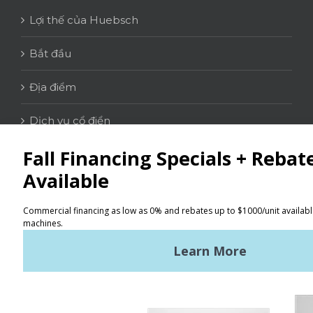
Lợi thế của Huebsch
Bắt đầu
Địa điểm
Dịch vụ cổ điển
LIÊN HỆ
Tìm kiếm
Điều khoản sử dụng
Chính sách bảo mật