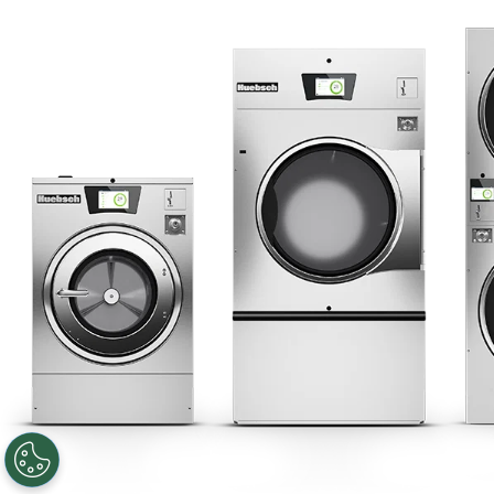
Políticas de privacidad
Mapa del sitio
Últimas noticias
Noticias
Registered Trademark Alliance Laundry Systems LLC ©2020 All
Rights Reserved
Facebook
LinkedIn
YouTube