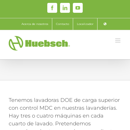
Skip
Facebook
LinkedIn
YouTube
to
content
Acerca de nosotros
Contacto
Localizador
Tenemos lavadoras DOE de carga superior
con control MDC en nuestras lavanderías.
Hay tres o cuatro máquinas en cada
cuarto de lavado. Pretendemos