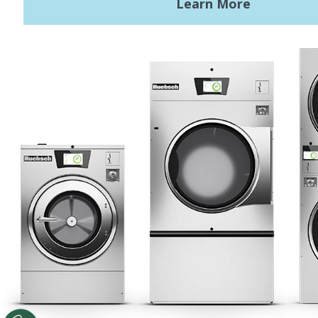
Términos de uso
Políticas de privacidad
Mapa del sitio
Últimas noticias
Noticias
Registered Trademark Alliance Laundry Systems LLC ©2020 All
Rights Reserved