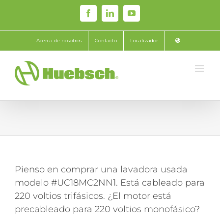
Skip
Facebook
LinkedIn
YouTube
to
content
Acerca de nosotros
Contacto
Localizador
Pienso en comprar una lavadora usada
modelo #UC18MC2NN1. Está cableado para
220 voltios trifásicos. ¿El motor está
precableado para 220 voltios monofásico?