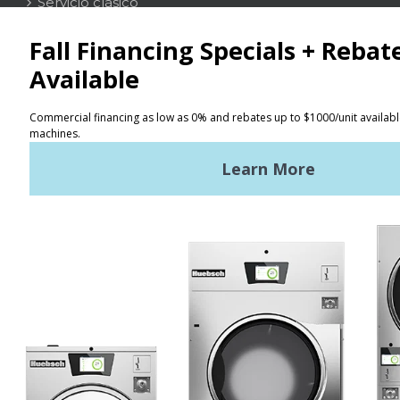
Servicio clásico
Contacto
Localizador
Términos de uso
Políticas de privacidad
Mapa del sitio
Últimas noticias
Noticias