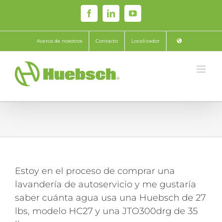
Skip
Facebook
LinkedIn
YouTube
to
content
Acerca de nosotros
Contacto
Localizador
Estoy en el proceso de comprar una
lavandería de autoservicio y me gustaría
saber cuánta agua usa una Huebsch de 27
lbs, modelo HC27 y una JTO300drg de 35