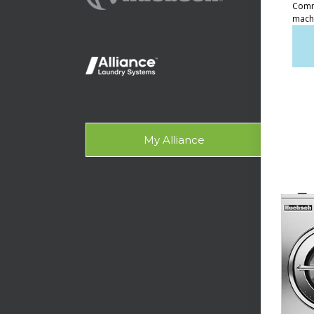
Lav
Lava
Lava
Con
My Alliance
Ace
Asisten
Doc
Dise