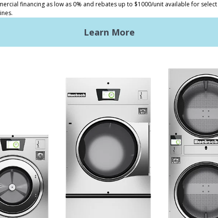
andería comercial
La ventaja de Huebsch
ndería comercial ligera
Primeros pasos
ndería industrial
Ubicación, ubicación,
ubicación
troles Galaxy
Servicio clásico
ntos de diseño
cia técnica
umentación técnica
ño de la lavandería