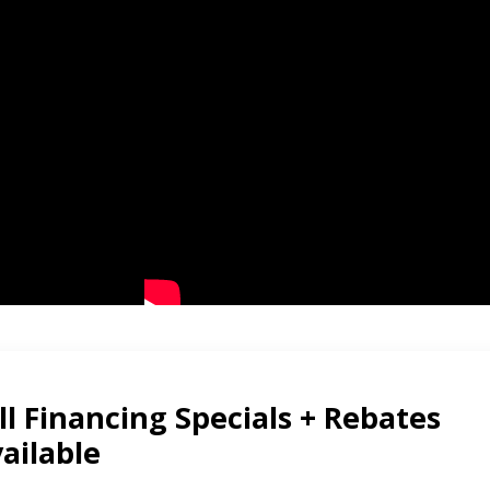
tos
Inversores