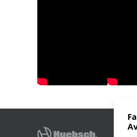
ch®
 del caso: The Laundry Café
Invierta en una lavandería vendida
Produc