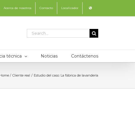
Acerca de nosotros
Contacto
Localizador
Search
for:
cia técnica
Noticias
Contáctenos
Home
Cliente real
Estudio del caso: La fábrica de lavandería