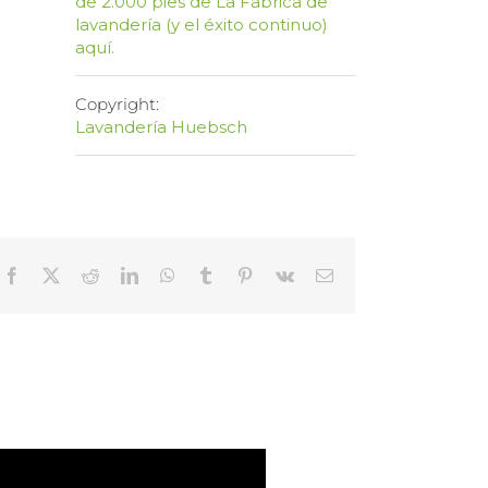
de 2.000 pies de La Fábrica de
lavandería (y el éxito continuo)
aquí.
Copyright:
Lavandería Huebsch
Facebook
X
Reddit
LinkedIn
WhatsApp
Tumblr
Pinterest
Vk
Email