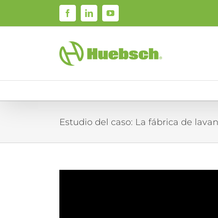
Skip
Facebook
LinkedIn
YouTube
to
content
Estudio del caso: La fábrica de lava