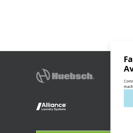
產品
自助
輕型
OP
Gala