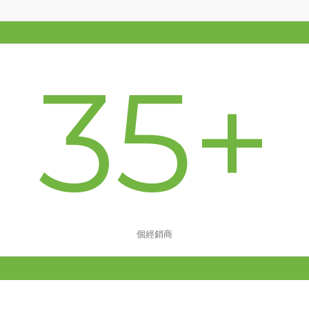
35
+
個經銷商