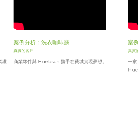
案例分析：洗衣咖啡廳
案
真實的客戶
真實
業獲
商業夥伴與 Huebsch 攜手在費城實現夢想。
一家
Hu