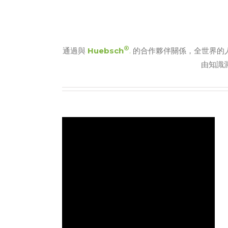
®
通過與
Huebsch
.
的合作夥伴關係，全世界的
由知識