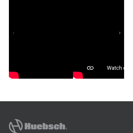
衣廠
投資自助洗衣店