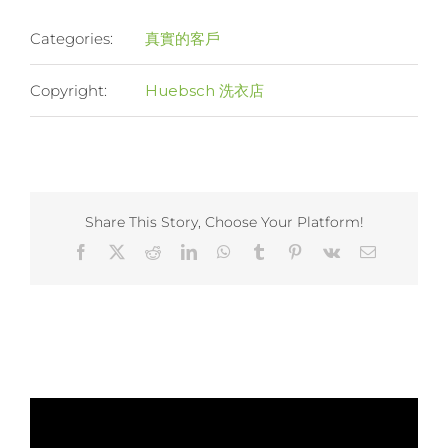
Categories:
真實的客戶
Copyright:
Huebsch 洗衣店
Share This Story, Choose Your Platform!
Facebook
X
Reddit
LinkedIn
WhatsApp
Tumblr
Pinterest
Vk
Email
Related Projects