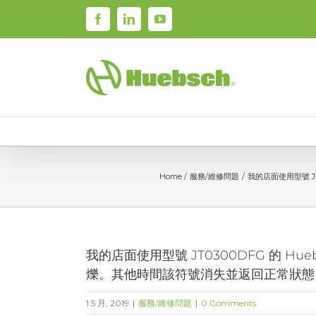
Skip
Facebook
LinkedIn
YouTube
to
content
Home
服務/維修問題
我的店面使用型號 J
我的店面使用型號 JT0300DFG 的 
爍。其他時間該符號消失並返回正常狀態
1 5 月, 2019
|
服務/維修問題
|
0 Comments