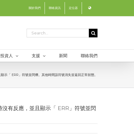
關於我們
聯絡資訊
定位器
Search
for:
投資人
支援
新聞
聯絡我們
，並且顯示「 ERR」符號並閃爍。其他時間該符號消失並返回正常狀態。
器時沒有反應，並且顯示「 ERR」符號並閃