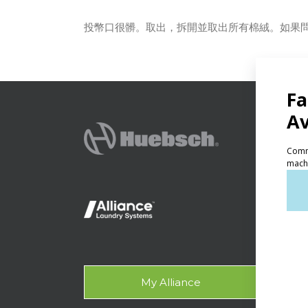
投幣口很髒。取出，拆開並取出所有棉絨。如果
產品
自助
輕型
OP
Gala
My Alliance
設計