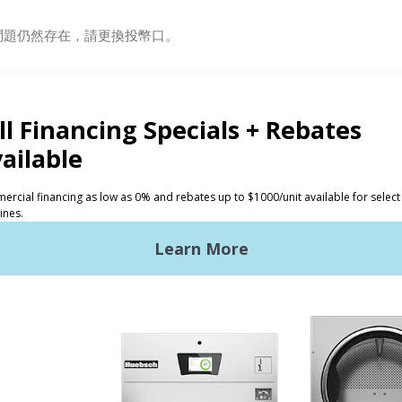
問題仍然存在，請更換投幣口。
投資人
洗衣店
Huebsch 的優勢
商用洗衣需求
入門
L洗衣設備
地點，地點，地點
xy Controls
傳統服務
風格