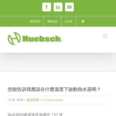
Skip
Facebook
LinkedIn
YouTube
to
content
關於我們
聯絡資訊
定位器
您能告訴我應該在什麼溫度下啟動熱水器嗎？
1 5 月, 2019
|
產品問題
|
0 Comments
熱水器的建議溫度為華氏 130 度。