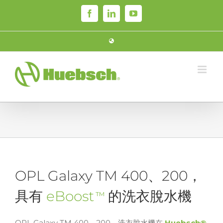
Skip
Facebook
LinkedIn
YouTube
to
content
OPL Galaxy TM 400、200，
具有
eBoost
的洗衣脫水機
TM
OPL Galaxy TM 400、200，洗衣脫水機在
Huebsch®
,