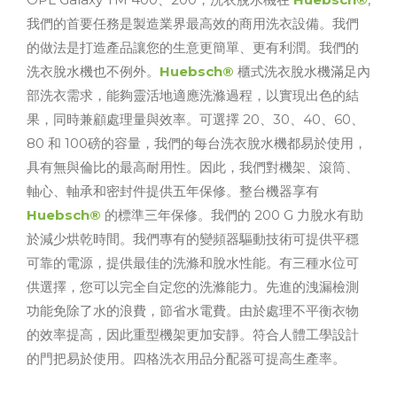
我們的首要任務是製造業界最高效的商用洗衣設備。我們
的做法是打造產品讓您的生意更簡單、更有利潤。我們的
洗衣脫水機也不例外。
Huebsch®
櫃式洗衣脫水機滿足內
部洗衣需求，能夠靈活地適應洗滌過程，以實現出色的結
果，同時兼顧處理量與效率。可選擇 20、30、40、60、
80 和 100磅的容量，我們的每台洗衣脫水機都易於使用，
具有無與倫比的最高耐用性。因此，我們對機架、滾筒、
軸心、軸承和密封件提供五年保修。整台機器享有
Huebsch®
的標準三年保修。我們的 200 G 力脫水有助
於減少烘乾時間。我們專有的變頻器驅動技術可提供平穩
可靠的電源，提供最佳的洗滌和脫水性能。有三種水位可
供選擇，您可以完全自定您的洗滌能力。先進的洩漏檢測
功能免除了水的浪費，節省水電費。由於處理不平衡衣物
的效率提高，因此重型機架更加安靜。符合人體工學設計
的門把易於使用。四格洗衣用品分配器可提高生產率。