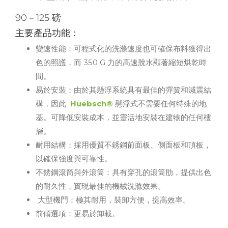
90－125 磅
主要產品功能：
變速性能：可程式化的洗滌速度也可確保布料獲得出
色的照護，而 350 G 力的高速脫水顯著縮短烘乾時
間。
易於安裝：由於其懸浮系統具有最佳的彈簧和減震結
構，因此
Huebsch®
懸浮式不需要任何特殊的地
基。可降低安裝成本，並靈活地安裝在建物的任何樓
層。
耐用結構：採用優質不銹鋼前面板、側面板和頂板，
以確保強度與可靠性。
不銹鋼滾筒與外滾筒：具有穿孔的滾筒肋，提供出色
的耐久性，實現最佳的機械洗滌效果。
大型機門：極其耐用，裝卸方便，提高效率。
前傾選項：更易於卸載。