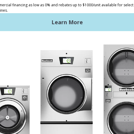
洗衣店
Huebsch 的優勢
商用洗衣需求
入門
L洗衣設備
地點，地點，地點
xy Controls
傳統服務
風格
文獻
設計