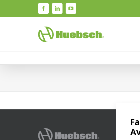
Skip
Facebook
LinkedIn
YouTube
to
content
產品