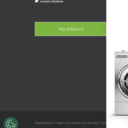
OP
Gala
My Alliance
設計
支援
技術
洗衣
Registered Trademark Alliance Laundry Systems LLC ©
2