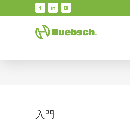
Skip
Facebook
LinkedIn
YouTube
to
content
入門