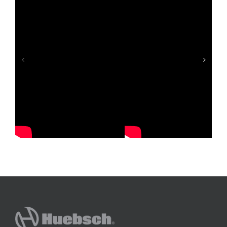
นซักรีด
ลงทุนในเครื่องซักผ้าสำหรับร้านสะดวกซัก