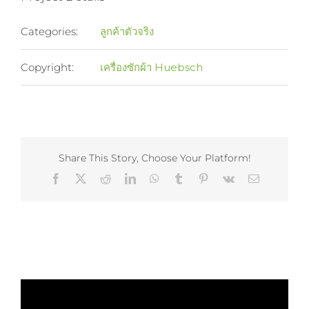
Categories:
ลูกค้าตัวจริง
Copyright:
เครื่องซักผ้า Huebsch
Share This Story, Choose Your Platform!
Facebook
X
Reddit
LinkedIn
WhatsApp
Tumblr
Pinterest
Vk
Email
Related Projects