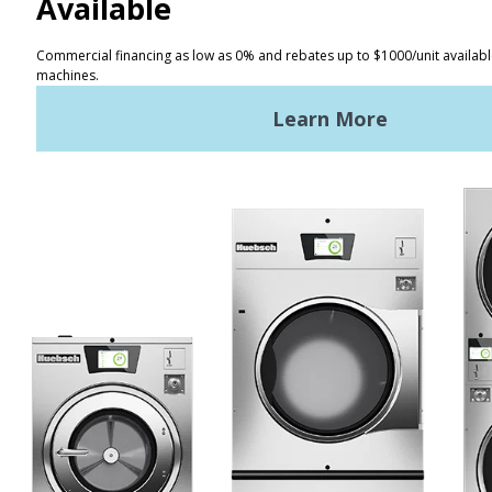
ติดต่อ
ระบุตำแหน่ง
ข้อกำหนดการใช้งาน
นโยบายความเป็นส่วนตัว
ผังเว็บไซต์
ข่าวสารล่าสุด
ข่าวสาร