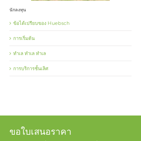
นักลงทุน
ข้อได้เปรียบของ Huebsch
การเริ่มต้น
ทำเล ทำเล ทำเล
การบริการชั้นเลิศ
ขอใบเสนอราคา