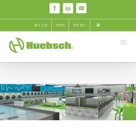
Skip
Facebook
LinkedIn
YouTube
to
content
회사 소개
연락처
위치 찾기