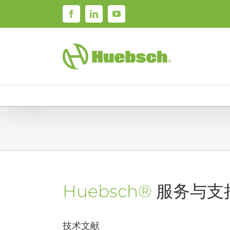
Skip
Facebook
LinkedIn
YouTube
to
content
Huebsch®
服务与支
技术文献