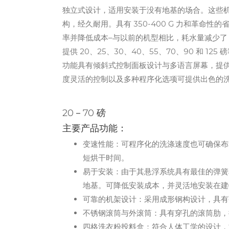
独立式设计，适用安装于没有地基的场合。这些
构，经久耐用。具有 350-400 G 力和革命性
率并降低成本–与以前的机型相比，耗水量减少了 15
提供 20、25、30、40、55、70、90 和 125 
功能具有倾斜式控制面板设计与多语言屏幕，提供多
度灵活的控制以及多种程序化选项可提供出色的
20－70 磅
主要产品功能：
变速性能：可程序化的洗涤速度也可确保布料获
短烘干时间。
易于安装：由于其悬浮系统具有最佳的弹簧
地基。可降低安装成本，并灵活地安装在建
可靠的机架设计：采用成形钢构设计，具有
不锈钢滚筒与外滚筒：具有穿孔的滚筒肋，
四格洗衣粉投料盒：符合人体工学的设计，