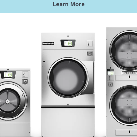
商用洗衣需求
入门
L洗衣设备
地点，地点，地点
xy Controls
传统服务
风格
文献
设计