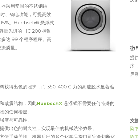
机器采用坚固的不锈钢结
的省时、省电功能，可提高效
%。Huebsch® 悬浮式
磅容量先进的 HC 200 控制
达 99 个程序程序。高
洗涤质量。
微
提
序
启
得出色的照护，而 350-400 G 力的高速脱水显著缩
和减震结构，因此
Huebsch®
悬浮式不需要任何特殊的
物的任何楼层。
强度与可靠性。
支
提供出色的耐久性，实现最佳的机械洗涤效果。
方便手动关闭。机器后部的多个化学品接口可完全切断化
下